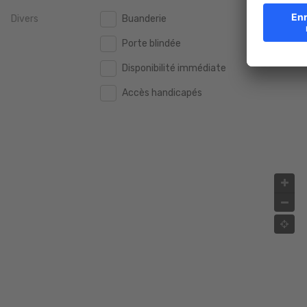
Divers
Buanderie
2.000.000 €
2.000.000 €
Porte blindée
2.500.000 €
2.500.000 €
Disponibilité immédiate
3.000.000 €
3.000.000 €
Accès handicapés
4.000.000 €
4.000.000 €
5.000.000 €
5.000.000 €