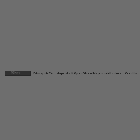
10km
F4map © F4
Map data ©
OpenStreetMap contributors
Credits