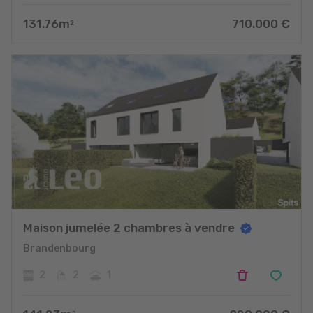
131.76
m
710.000
€
2
Maison jumelée 2 chambres à vendre
Brandenbourg
2
2
1