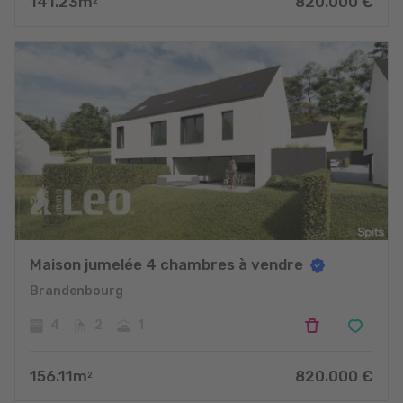
141.23
m
820.000
€
2
Maison jumelée 4 chambres à vendre
Brandenbourg
4
2
1
156.11
m
820.000
€
2