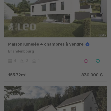
Maison jumelée 4 chambres à vendre
Brandenbourg
4
2
1
155.72
m
830.000
€
2