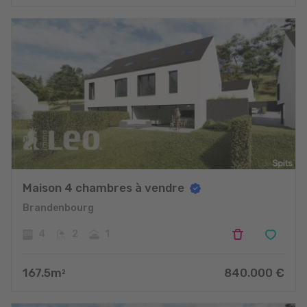
projets
Maison 4 chambres à vendre
Brandenbourg
4
2
1
167.5
m
840.000
€
2