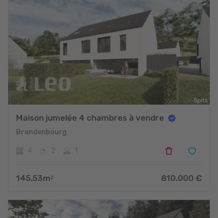
Maison jumelée 4 chambres à vendre
Brandenbourg
4
2
1
145.53
m
810.000
€
2