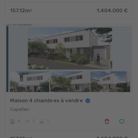
157.12
m
1.404.000
€
2
Maison 4 chambres à vendre
Capellen
4
1
1