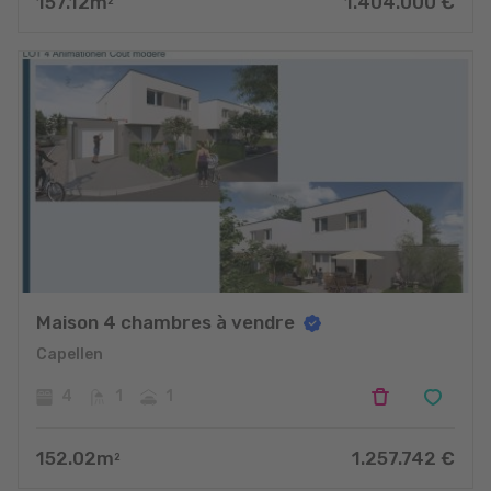
157.12
m
1.404.000
€
2
Maison 4 chambres à vendre
Capellen
4
1
1
152.02
m
1.257.742
€
2