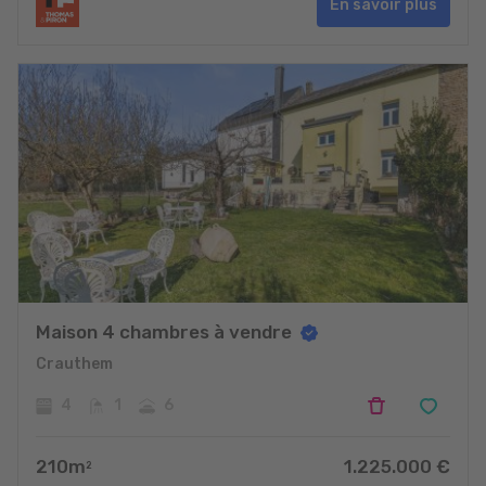
En savoir plus
Maison 4 chambres à vendre
Crauthem
4
1
6
210
m
1.225.000
€
2