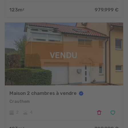
123
m
979.999
€
2
Maison 2 chambres à vendre
Crauthem
2
4