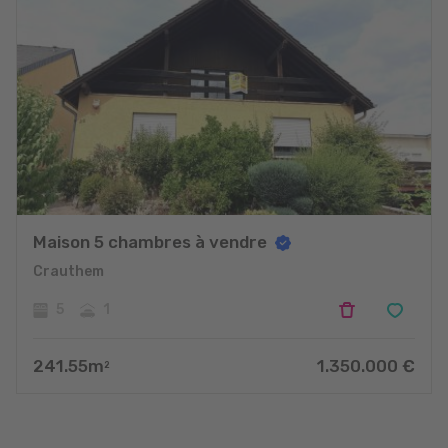
Maison 5 chambres à vendre
Crauthem
5
1
241.55
m
1.350.000
€
2