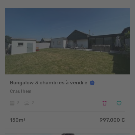
Bungalow 3 chambres à vendre
Crauthem
3
2
150
m
997.000
€
2