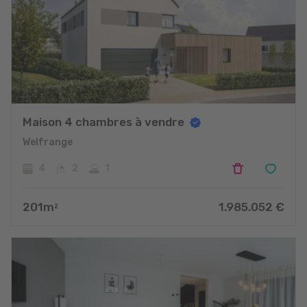
Maison 4 chambres à vendre
Welfrange
4
2
1
201
m
1.985.052
€
2