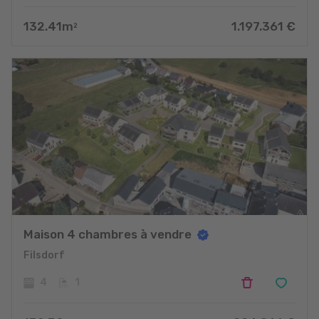
132.41
m
1.197.361
€
2
Maison 4 chambres à vendre
Filsdorf
4
1