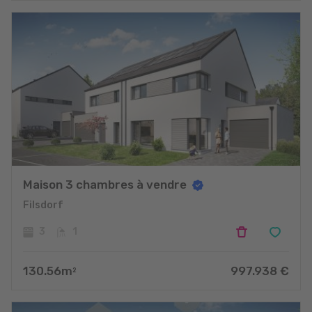
Maison 3 chambres à vendre
Filsdorf
3
1
130.56
m
997.938
€
2