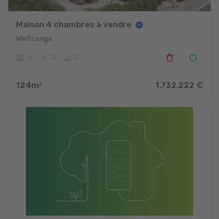
Maison 4 chambres à vendre
Welfrange
4
2
2
124
m
1.732.222
€
2