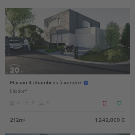
projets
Maison 4 chambres à vendre
Filsdorf
4
2
3
212
m
1.242.000
€
2