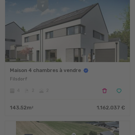
Maison 4 chambres à vendre
Filsdorf
4
2
2
143.52
m
1.162.037
€
2