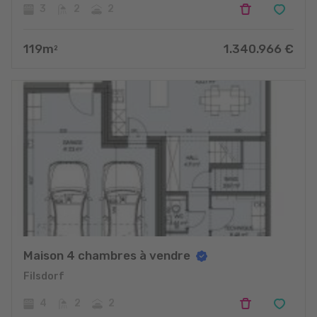
3
2
2
119
m
1.340.966
€
2
Maison 4 chambres à vendre
Filsdorf
4
2
2