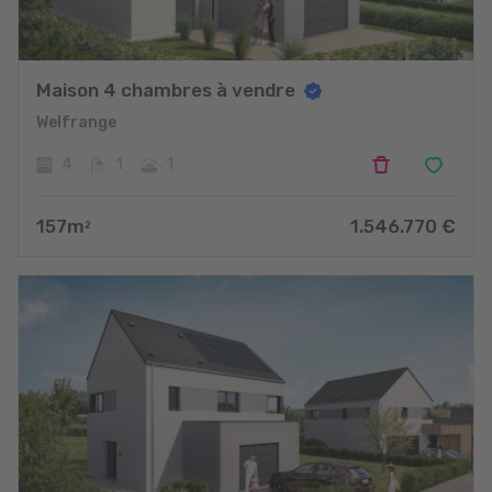
Maison 4 chambres à vendre
Welfrange
4
1
1
157
m
1.546.770
€
2