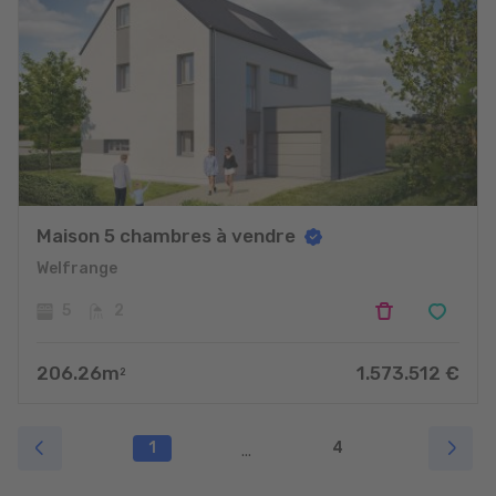
Maison 5 chambres à vendre
Welfrange
5
2
206.26
m
1.573.512
€
2
1
4
...