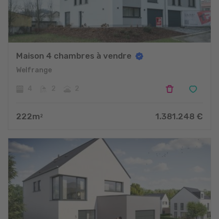
Maison 4 chambres à vendre
Welfrange
4
2
2
222
m
1.381.248
€
2