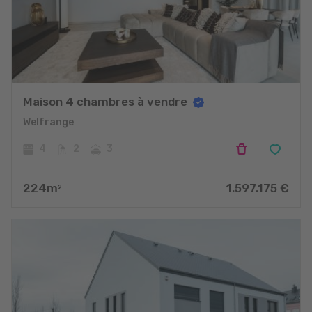
Maison 4 chambres à vendre
Welfrange
4
2
3
224
m
1.597.175
€
2