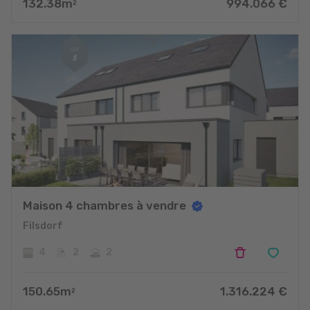
132.38
m
994.066
€
2
Maison 4 chambres à vendre
Filsdorf
4
2
2
150.65
m
1.316.224
€
2