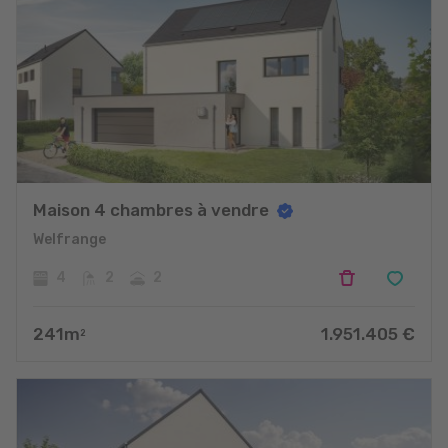
Maison 4 chambres à vendre
Welfrange
4
2
2
241
m
1.951.405
€
2