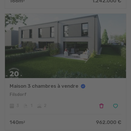
166
m
1.242.000
€
2
Maison 3 chambres à vendre
Filsdorf
3
1
2
140
m
962.000
€
2