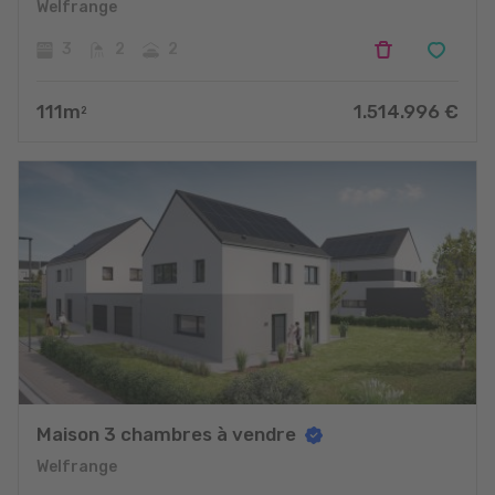
Welfrange
3
2
2
111
m
1.514.996
€
2
Maison 3 chambres à vendre
Welfrange