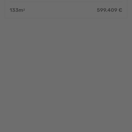
133
m
599.409
€
2