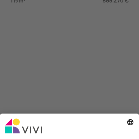
119
m
665.270
€
2