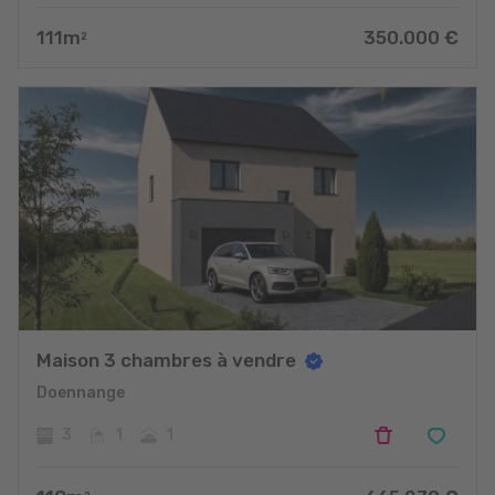
111
m
350.000
€
2
Maison 3 chambres à vendre
Doennange
3
1
1