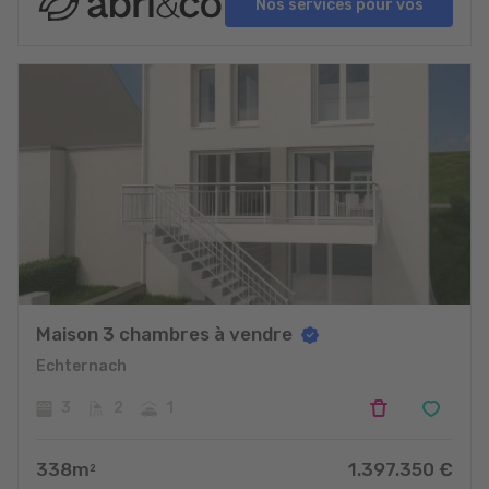
Nos services pour vos
projets
Maison 3 chambres à vendre
Echternach
3
2
1
338
m
1.397.350
€
2