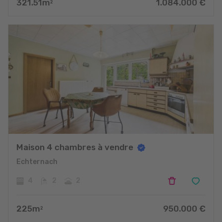
321.51
m
1.084.000
€
2
Maison 4 chambres à vendre
Echternach
4
2
2
225
m
950.000
€
2