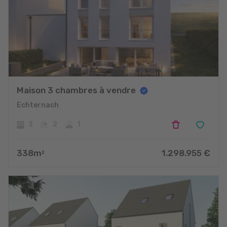
Maison 3 chambres à vendre
Echternach
3
2
1
338
m
1.298.955
€
2