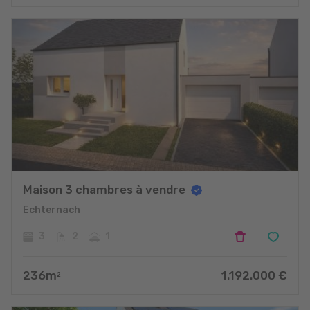
Maison 3 chambres à vendre
Echternach
3
2
1
236
m
1.192.000
€
2