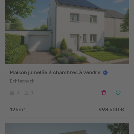
Maison jumelée 3 chambres à vendre
Echternach
3
1
125
m
998.500
€
2