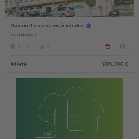
Maison 4 chambres à vendre
Echternach
4
1
6
414
m
985.000
€
2