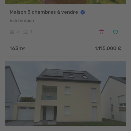
Maison 5 chambres à vendre
Echternach
5
1
163
m
1.115.000
€
2