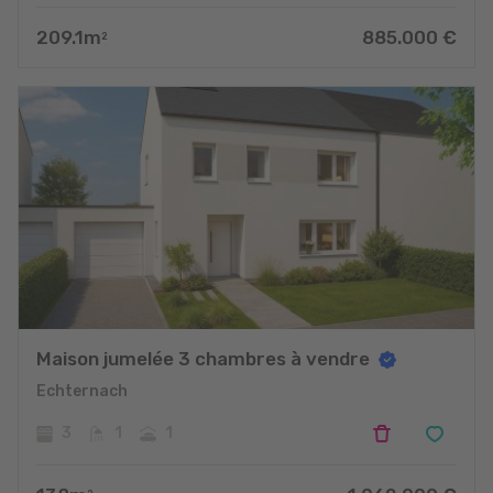
209.1
m
885.000
€
2
Maison jumelée 3 chambres à vendre
Echternach
3
1
1