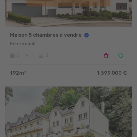
Maison 5 chambres à vendre
Echternach
5
1
3
192
m
1.399.000
€
2