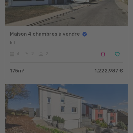
Maison 4 chambres à vendre
Ell
4
2
2
175
m
1.222.987
€
2