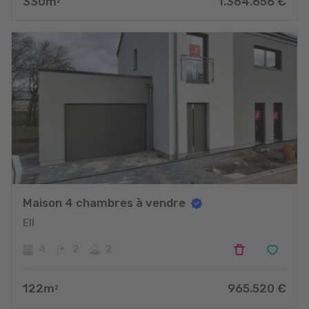
330
m
1.364.656
€
2
Maison 4 chambres à vendre
Ell
4
2
2
122
m
965.520
€
2