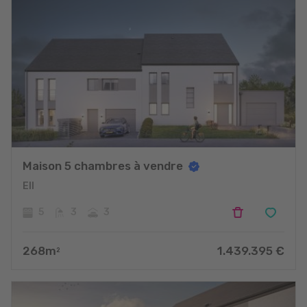
Maison 5 chambres à vendre
Ell
5
3
3
268
m
1.439.395
€
2