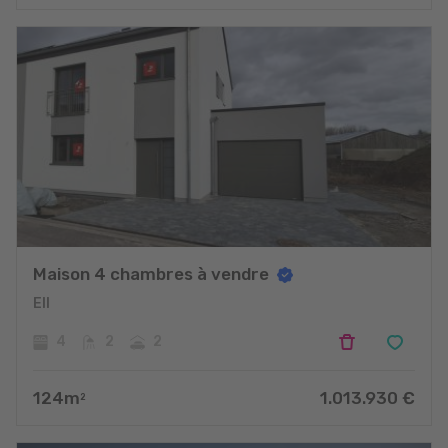
projets
Maison 4 chambres à vendre
Ell
4
2
2
124
m
1.013.930
€
2