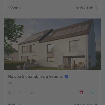
139
m
1.152.105
€
2
Maison 5 chambres à vendre
Ell
5
2
2