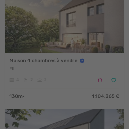
Maison 4 chambres à vendre
Ell
4
2
2
130
m
1.104.365
€
2