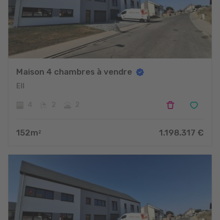
Maison 4 chambres à vendre
Ell
4
2
2
152
m
1.198.317
€
2