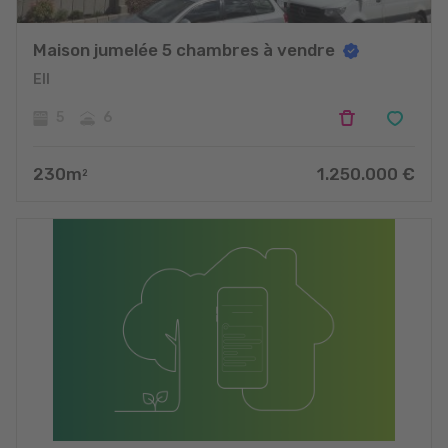
Maison jumelée 5 chambres à vendre
Ell
5
6
230
m
1.250.000
€
2