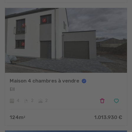
projets
Maison 4 chambres à vendre
Ell
4
2
2
124
m
1.013.930
€
2