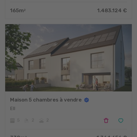
165
m
1.483.124
€
2
Maison 5 chambres à vendre
Ell
5
2
2