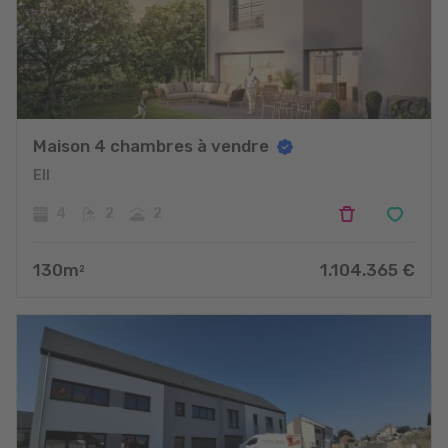
Maison 4 chambres à vendre
Ell
4
2
2
130
m
1.104.365
€
2