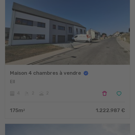
Maison 4 chambres à vendre
Ell
4
2
2
175
m
1.222.987
€
2