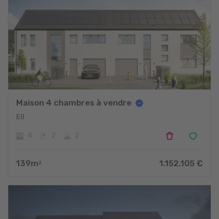
Maison 4 chambres à vendre
Ell
4
2
2
139
m
1.152.105
€
2