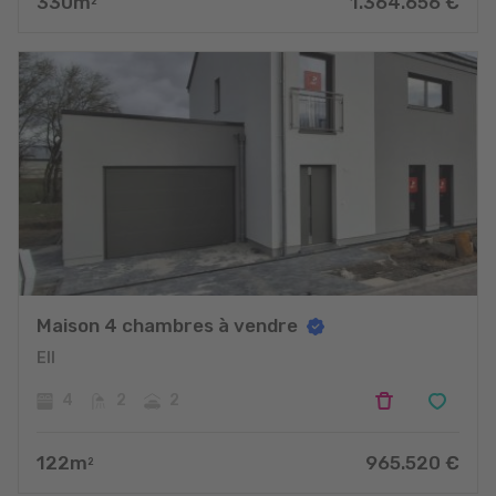
330
m
1.364.656
€
2
Maison 4 chambres à vendre
Ell
4
2
2
122
m
965.520
€
2