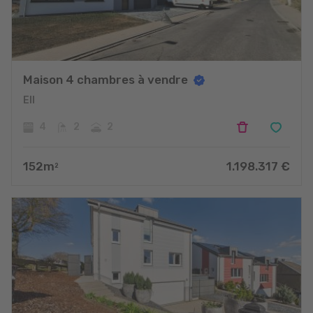
Maison 4 chambres à vendre
Ell
4
2
2
152
m
1.198.317
€
2