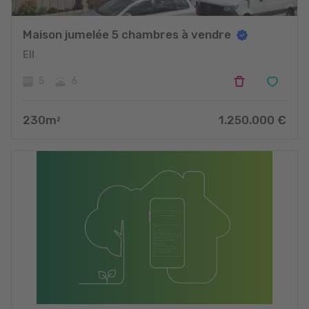
Maison jumelée 5 chambres à vendre
Ell
5
6
230
m
1.250.000
€
2