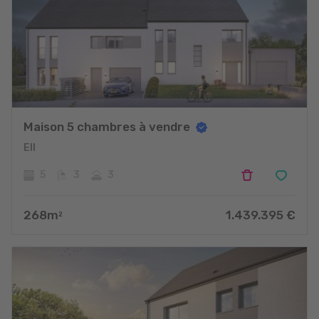
Maison 5 chambres à vendre
Ell
5
3
3
268
m
1.439.395
€
2