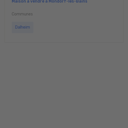
Maison à vendre à Mondorf-les-Bains
Communes
Dalheim