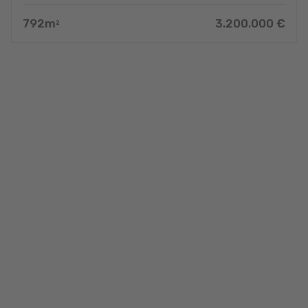
792
m
3.200.000
€
2