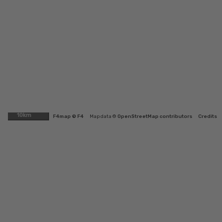
10km
F4map © F4
Map data ©
OpenStreetMap contributors
Credits