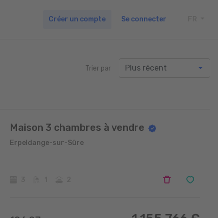
Créer un compte
Se connecter
FR
TOGG
Trier par
Maison 3 chambres à vendre
Erpeldange-sur-Sûre
3
1
2