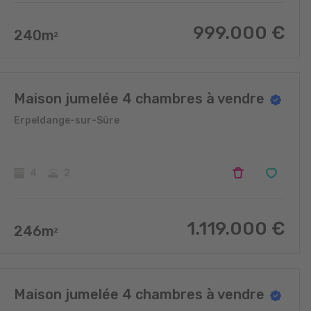
999.000
€
240
m
2
Maison jumelée 4 chambres à vendre
Erpeldange-sur-Sûre
4
2
1.119.000
€
246
m
2
Maison jumelée 4 chambres à vendre