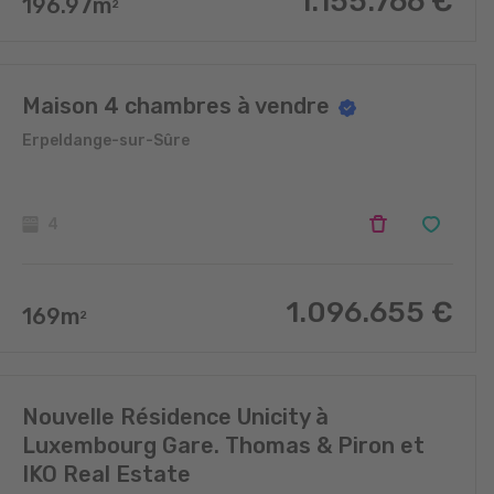
1.155.766
€
196.97
m
2
Maison 4 chambres à vendre
Erpeldange-sur-Sûre
4
1.096.655
€
169
m
2
Nouvelle Résidence Unicity à
Luxembourg Gare. Thomas & Piron et
IKO Real Estate