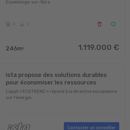
Erpeldange-sur-Sûre
4
2
1.119.000
€
246
m
2
ista propose des solutions durables
pour économiser les ressources
L’appli « ECOTREND » répond à la directive européenne
sur l'énergie.
Contacter un conseiller