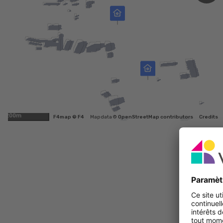
200m
F4map © F4
Map data ©
OpenStreetMap contributors
Credits