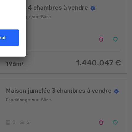
Maison 4 chambres à vendre
Erpeldange-sur-Sûre
4
1.440.047
€
196
m
2
Maison jumelée 3 chambres à vendre
Erpeldange-sur-Sûre
3
2