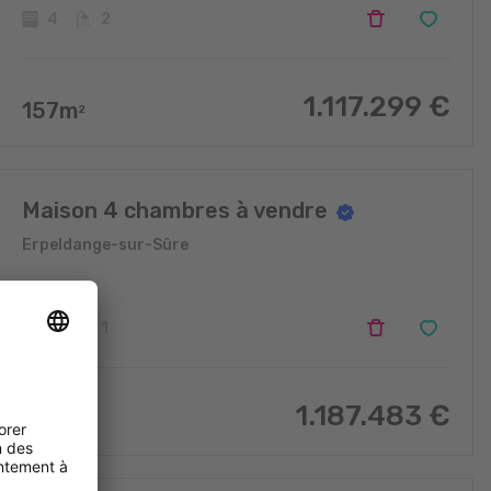
4
2
1.117.299
€
157
m
2
Maison 4 chambres à vendre
Erpeldange-sur-Sûre
4
1
1.187.483
€
164
m
2