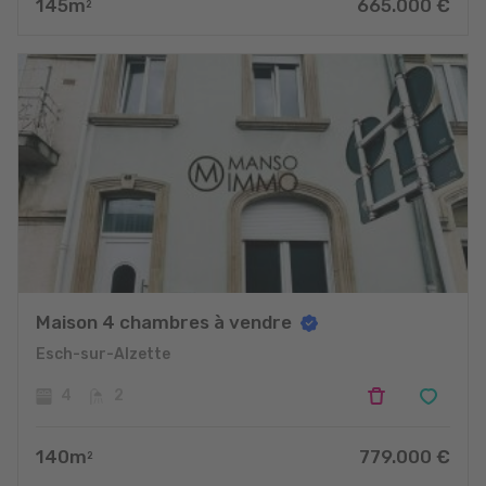
145
m
665.000
€
2
Maison 4 chambres à vendre
Esch-sur-Alzette
4
2
140
m
779.000
€
2