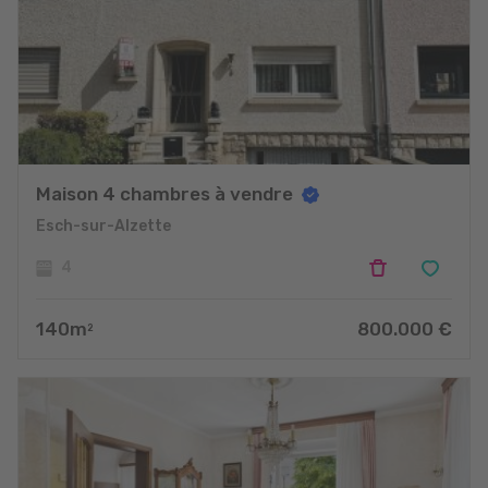
Maison 4 chambres à vendre
Esch-sur-Alzette
4
140
m
800.000
€
2