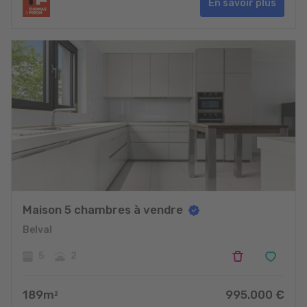
En savoir plus
Maison 5 chambres à vendre
Belval
5
2
189
m
995.000
€
2