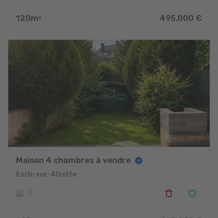
120
m
495.000
€
2
Maison 4 chambres à vendre
Esch-sur-Alzette
4