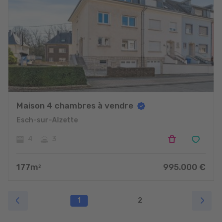
Maison 4 chambres à vendre
Esch-sur-Alzette
4
3
177
m
995.000
€
2
1
2