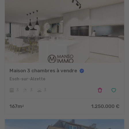
Maison 3 chambres à vendre
Esch-sur-Alzette
3
3
3
167
m
1.250.000
€
2