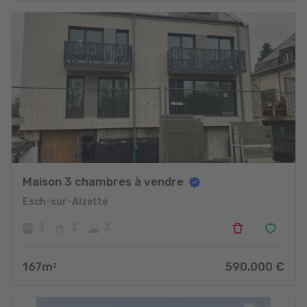
Maison 3 chambres à vendre
Esch-sur-Alzette
3
3
3
167
m
590.000
€
2