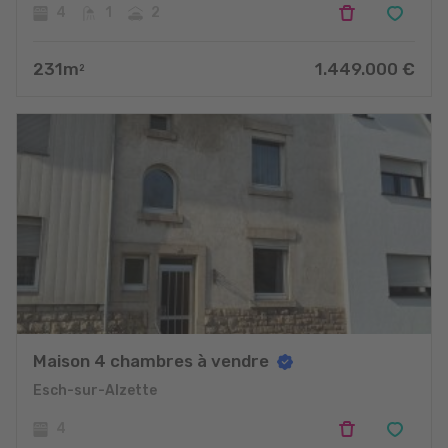
4
1
2
231
m
1.449.000
€
2
Maison 4 chambres à vendre
Esch-sur-Alzette
4