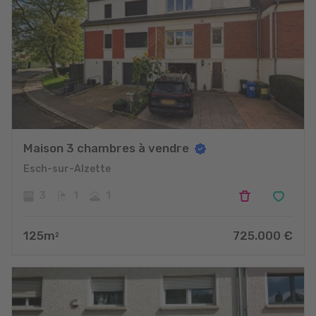
Maison 3 chambres à vendre
Esch-sur-Alzette
3
1
1
125
m
725.000
€
2