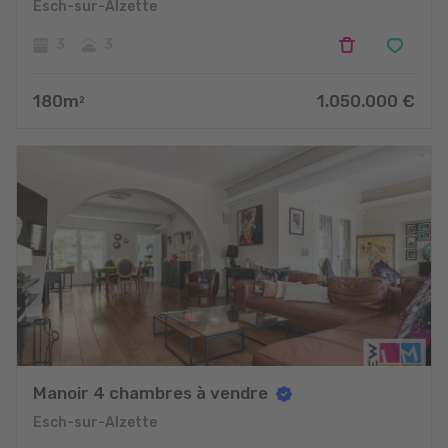
Esch-sur-Alzette
3
3
180
m
1.050.000
€
2
Manoir 4 chambres à vendre
Esch-sur-Alzette