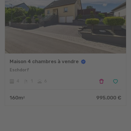
Maison 4 chambres à vendre
Eschdorf
4
1
6
160
m
995.000
€
2