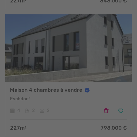
227
m
848.000
€
2
Maison 4 chambres à vendre
Eschdorf
4
2
2
227
m
798.000
€
2