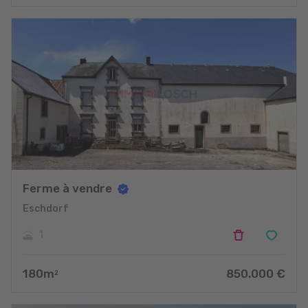
Ferme à vendre
Eschdorf
1
180
m
850.000
€
2