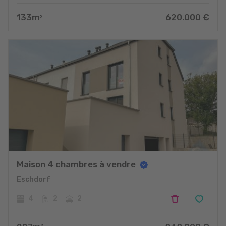
133
m
620.000
€
2
Maison 4 chambres à vendre
Eschdorf
4
2
2