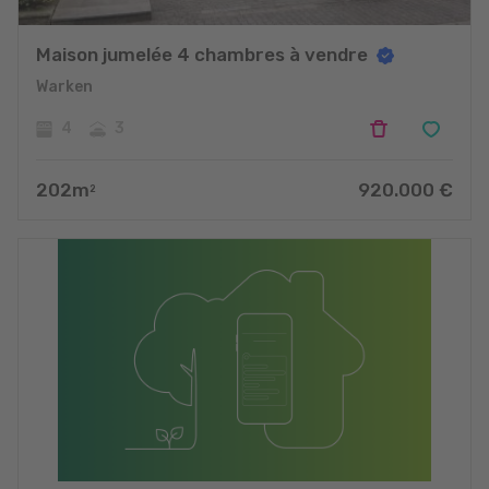
Maison jumelée 4 chambres à vendre
Warken
4
3
202
m
920.000
€
2