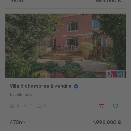
100
m
564.000
€
2
Villa 6 chambres à vendre
Ettelbruck
6
1
2
475
m
1.990.000
€
2