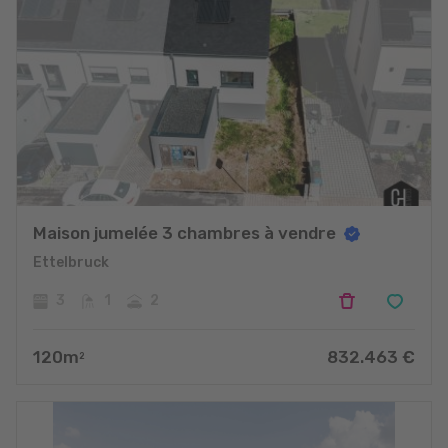
Maison jumelée 3 chambres à vendre
Ettelbruck
3
1
2
120
m
832.463
€
2