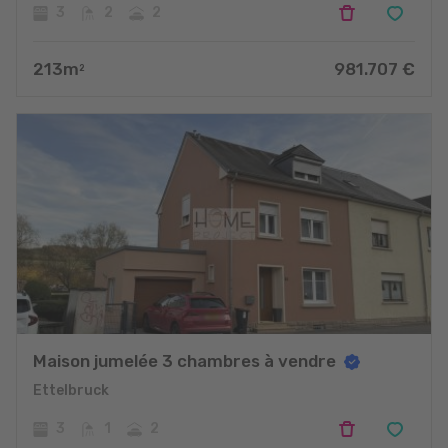
3
2
2
213
m
981.707
€
2
Maison jumelée 3 chambres à vendre
Ettelbruck
3
1
2