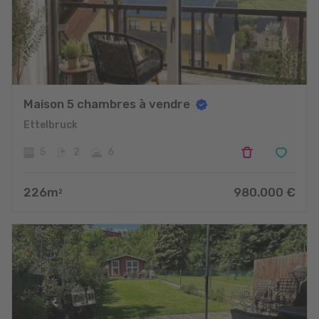
Maison 5 chambres à vendre
Ettelbruck
5
2
6
226
m
980.000
€
2