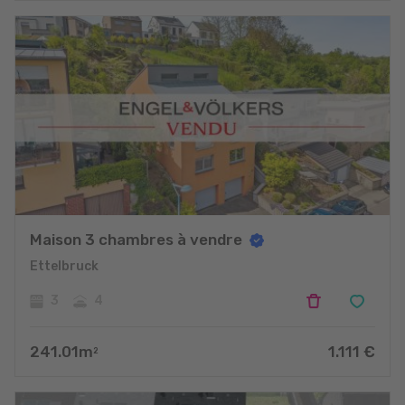
Maison 3 chambres à vendre
Ettelbruck
3
4
241.01
m
1.111
€
2