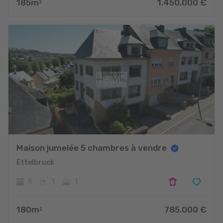
185
m
1.450.000
€
2
Maison jumelée 5 chambres à vendre
Ettelbruck
5
1
1
180
m
785.000
€
2