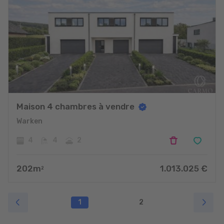
Maison 4 chambres à vendre
Warken
4
4
2
202
m
1.013.025
€
2
1
2