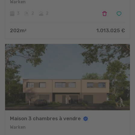
Warken
3
2
2
202
m
1.013.025
€
2
Maison 3 chambres à vendre
Warken