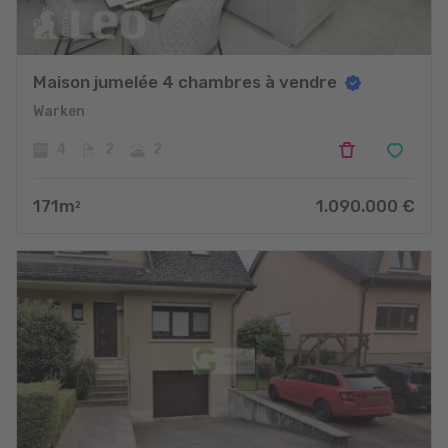
Maison jumelée 4 chambres à vendre
Warken
4
2
2
171
m
1.090.000
€
2