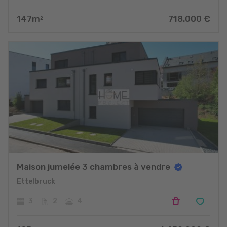
147
m
718.000
€
2
Maison jumelée 3 chambres à vendre
Ettelbruck
3
2
4