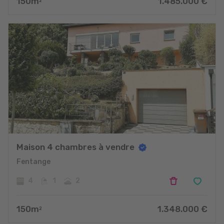
150
m
1.485.000
€
2
Maison 4 chambres à vendre
Fentange
4
1
2
150
m
1.348.000
€
2