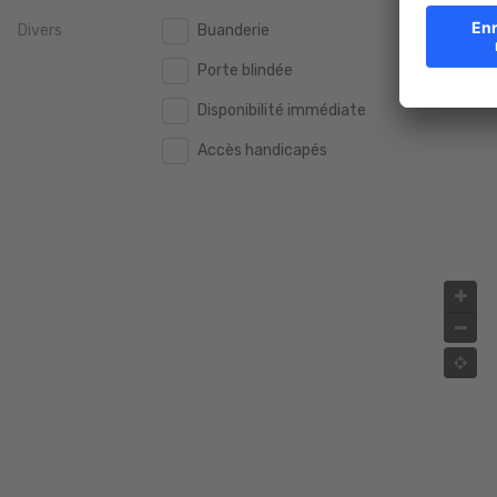
Divers
Buanderie
2.000.000 €
2.000.000 €
Porte blindée
2.500.000 €
2.500.000 €
Disponibilité immédiate
3.000.000 €
3.000.000 €
Accès handicapés
4.000.000 €
4.000.000 €
5.000.000 €
5.000.000 €