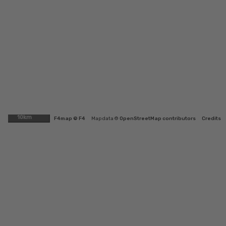
10km
F4map © F4
Map data ©
OpenStreetMap contributors
Credits