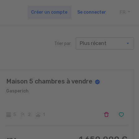
Créer un compte
Se connecter
FR
TOGG
Trier par
Maison 5 chambres à vendre
Gasperich
5
2
1