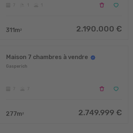
7
1
1
2.190.000
€
311
m
2
Maison 7 chambres à vendre
Gasperich
7
7
2.749.999
€
277
m
2