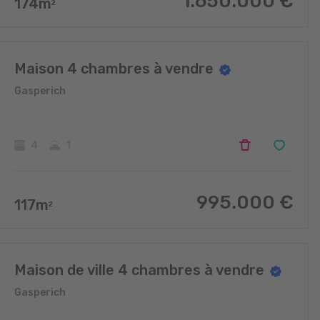
1.650.000
€
174
m
2
Maison 4 chambres à vendre
Gasperich
4
1
995.000
€
117
m
2
Maison de ville 4 chambres à vendre
Gasperich