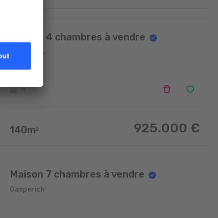
Maison 4 chambres à vendre
Gasperich
4
925.000
€
140
m
2
Maison 7 chambres à vendre
Gasperich