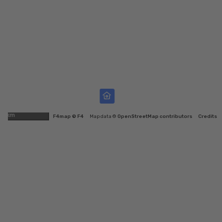
2km
F4map © F4
Map data ©
OpenStreetMap contributors
Credits