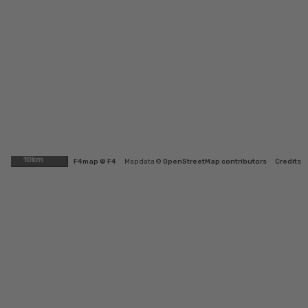
10km
F4map © F4
Map data ©
OpenStreetMap contributors
Credits