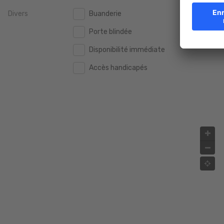
Divers
Buanderie
2.000.000 €
2.000.000 €
Porte blindée
2.500.000 €
2.500.000 €
Disponibilité immédiate
3.000.000 €
3.000.000 €
Accès handicapés
4.000.000 €
4.000.000 €
5.000.000 €
5.000.000 €