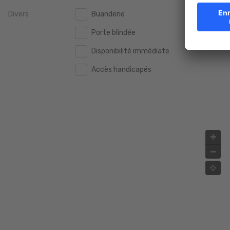
Divers
Buanderie
2.000.000 €
2.000.000 €
Porte blindée
2.500.000 €
2.500.000 €
Disponibilité immédiate
3.000.000 €
3.000.000 €
Accès handicapés
4.000.000 €
4.000.000 €
5.000.000 €
5.000.000 €