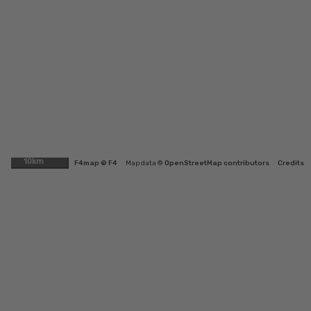
10km
F4map © F4
Map data ©
OpenStreetMap contributors
Credits