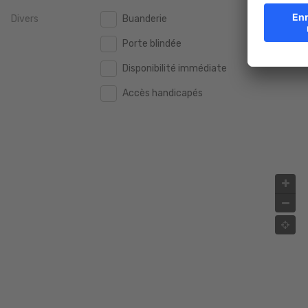
Divers
Buanderie
2.000.000 €
2.000.000 €
Porte blindée
2.500.000 €
2.500.000 €
Disponibilité immédiate
3.000.000 €
3.000.000 €
Accès handicapés
4.000.000 €
4.000.000 €
5.000.000 €
5.000.000 €