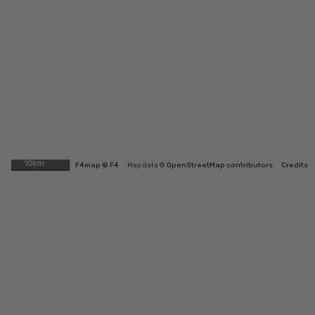
10km
F4map © F4
Map data ©
OpenStreetMap contributors
Credits