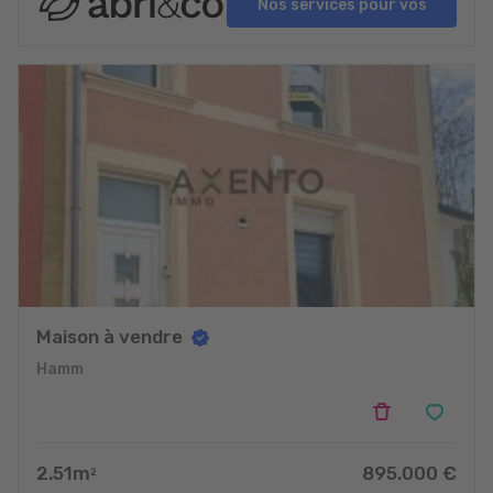
Nos services pour vos
projets
Maison à vendre
Hamm
2.51
m
895.000
€
2