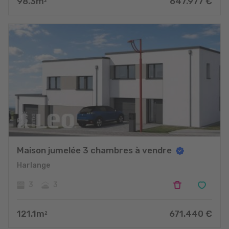
98.3
m
647.977
€
2
Maison jumelée 3 chambres à vendre
Harlange
3
3
121.1
m
671.440
€
2