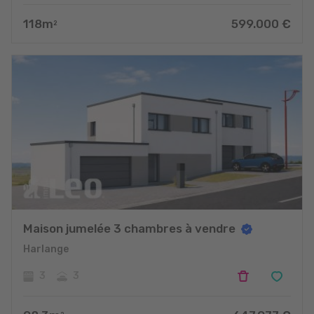
118
m
599.000
€
2
Maison jumelée 3 chambres à vendre
Harlange
3
3