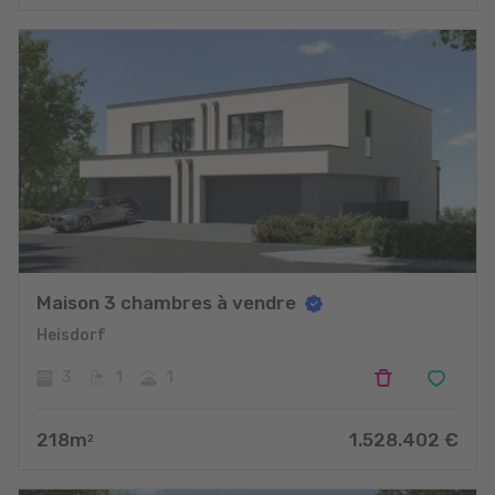
Maison 3 chambres à vendre
Heisdorf
3
1
1
218
m
1.528.402
€
2