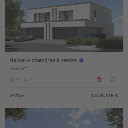
Maison 4 chambres à vendre
Heisdorf
4
1
241
m
1.608.728
€
2