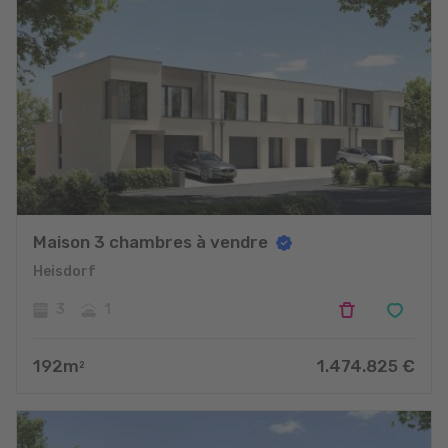
Maison 3 chambres à vendre
Heisdorf
3
1
192
m
1.474.825
€
2