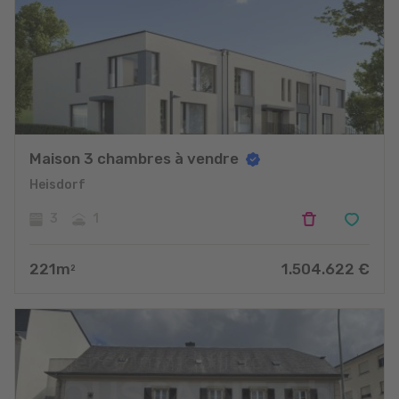
Maison 3 chambres à vendre
Heisdorf
3
1
221
m
1.504.622
€
2