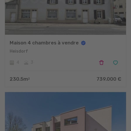
Maison 4 chambres à vendre
Heisdorf
4
3
230.5
m
739.000
€
2