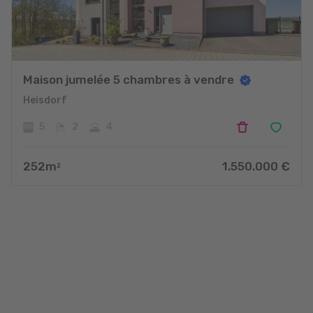
Maison jumelée 5 chambres à vendre
Heisdorf
5
2
4
252
m
1.550.000
€
2