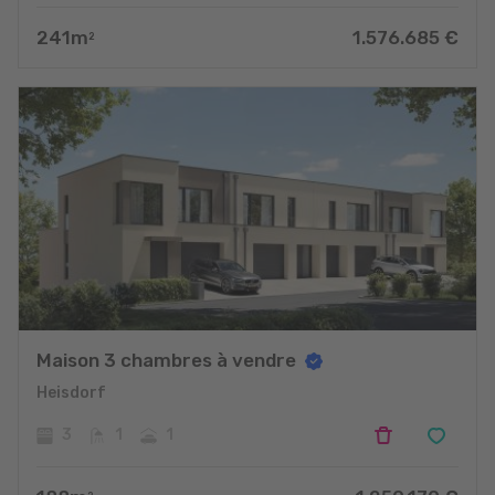
241
m
1.576.685
€
2
Maison 3 chambres à vendre
Heisdorf
3
1
1