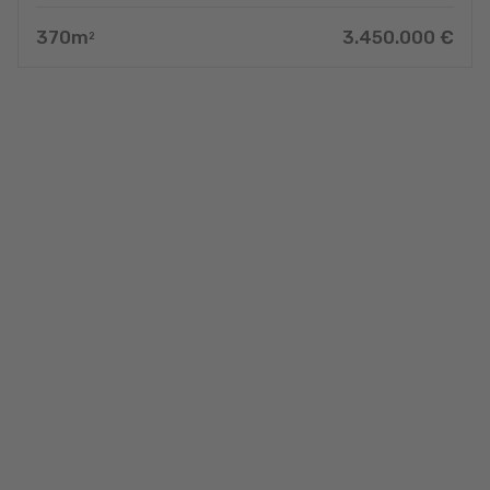
370
m
3.450.000
€
2