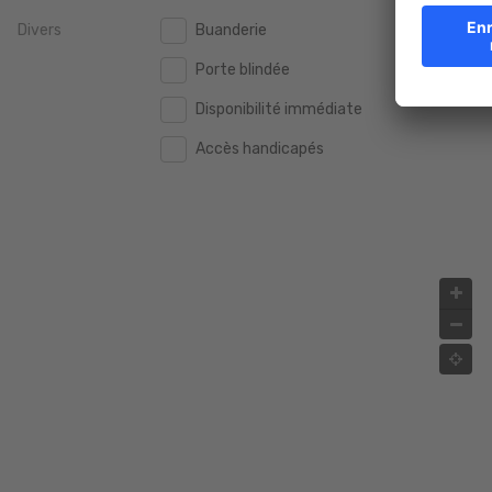
Divers
Buanderie
2.000.000 €
2.000.000 €
Porte blindée
2.500.000 €
2.500.000 €
Disponibilité immédiate
3.000.000 €
3.000.000 €
Accès handicapés
4.000.000 €
4.000.000 €
5.000.000 €
5.000.000 €