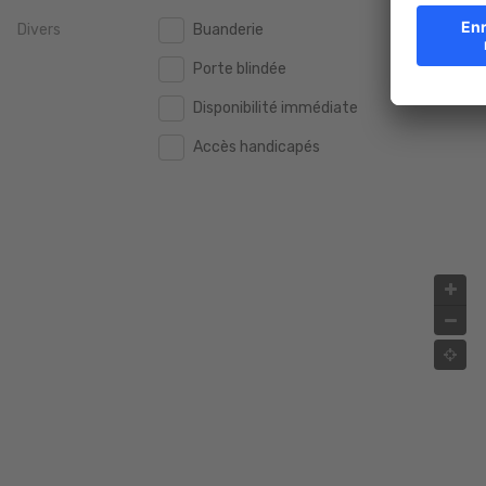
Divers
Buanderie
2.000.000 €
2.000.000 €
Porte blindée
2.500.000 €
2.500.000 €
Disponibilité immédiate
3.000.000 €
3.000.000 €
Accès handicapés
4.000.000 €
4.000.000 €
5.000.000 €
5.000.000 €