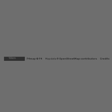
10km
F4map © F4
Map data ©
OpenStreetMap contributors
Credits