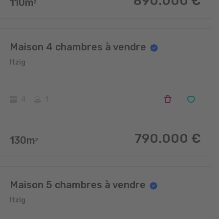
890.000
€
110
m
2
Maison 4 chambres à vendre
Itzig
4
1
790.000
€
130
m
2
Maison 5 chambres à vendre
Itzig