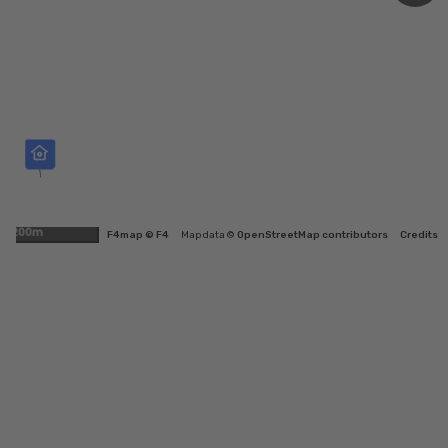
200m
F4map © F4
Map data ©
OpenStreetMap contributors
Credits