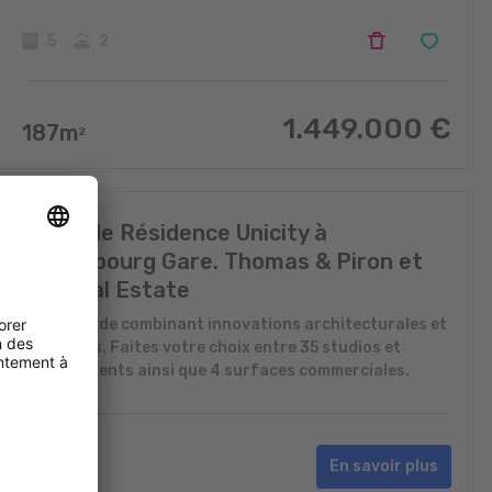
5
2
1.449.000
€
187
m
2
Nouvelle Résidence Unicity à
Luxembourg Gare. Thomas & Piron et
IKO Real Estate
Lieu hybride combinant innovations architecturales et
sociétales. Faites votre choix entre 35 studios et
appartements ainsi que 4 surfaces commerciales.
En savoir plus