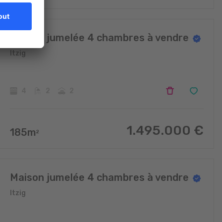
Maison jumelée 4 chambres à vendre
Itzig
4
2
2
1.495.000
€
185
m
2
Maison jumelée 4 chambres à vendre
Itzig