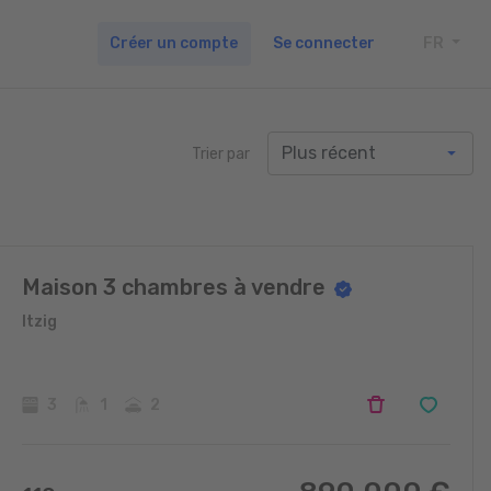
Créer un compte
Se connecter
FR
TOGG
Trier par
Maison 3 chambres à vendre
Itzig
3
1
2