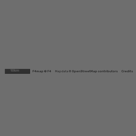
10km
F4map © F4
Map data ©
OpenStreetMap contributors
Credits