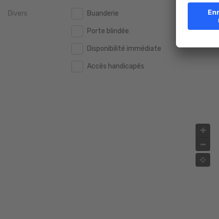
Divers
Buanderie
2.000.000 €
2.000.000 €
Porte blindée
2.500.000 €
2.500.000 €
Disponibilité immédiate
3.000.000 €
3.000.000 €
Accès handicapés
4.000.000 €
4.000.000 €
5.000.000 €
5.000.000 €