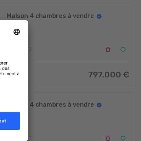
Maison 4 chambres à vendre
Kayl
4
3
797.000
€
140
m
2
Maison 4 chambres à vendre
Kayl
4
3