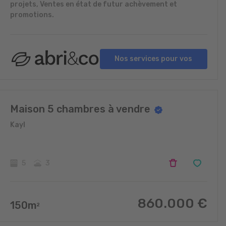
projets, Ventes en état de futur achèvement et
promotions.
Nos services pour vos
projets
Maison 5 chambres à vendre
Kayl
5
3
860.000
€
150
m
2