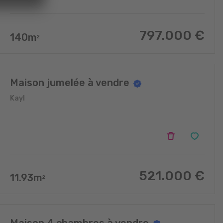
797.000
€
140
m
2
Maison jumelée à vendre
Kayl
521.000
€
11.93
m
2