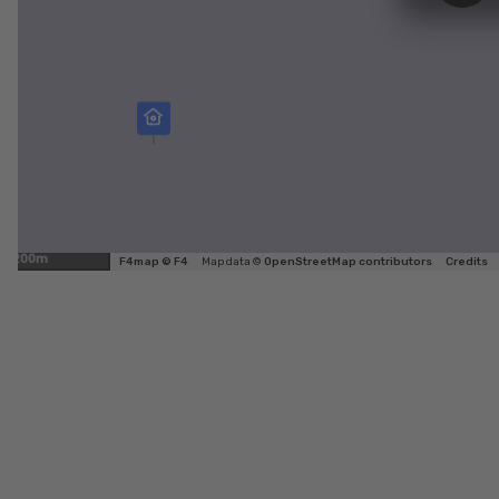
200m
F4map © F4
Map data ©
OpenStreetMap contributors
Credits