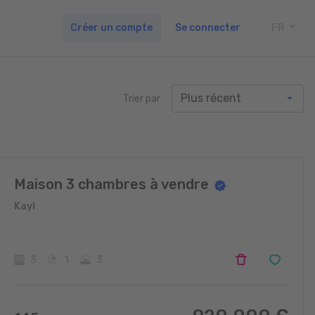
Créer un compte
Se connecter
FR
TOGG
Trier par
Maison 3 chambres à vendre
Kayl
3
1
3