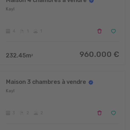
Maison 4 chambres à vendre
Kayl
4
1
1
960.000
€
232.45
m
2
Maison 3 chambres à vendre
Kayl
3
2
2