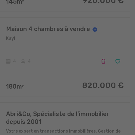
920.000
€
145
m
2
Maison 4 chambres à vendre
Kayl
4
4
820.000
€
180
m
2
Abri&Co, Spécialiste de l’immobilier
depuis 2001
Votre expert en transactions immobilières, Gestion de