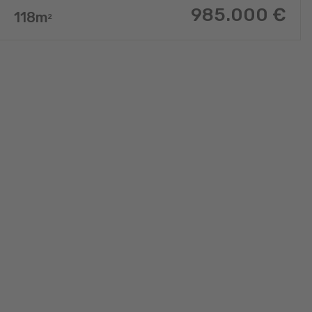
985.000
€
118
m
2