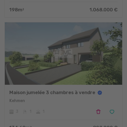
198
m
1.068.000
€
2
Maison jumelée 3 chambres à vendre
Kehmen
3
1
1