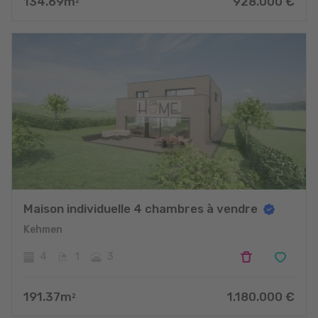
134.69
m
928.000
€
2
Maison individuelle 4 chambres à vendre
Kehmen
4
1
3
191.37
m
1.180.000
€
2