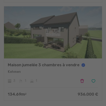
Maison jumelée 3 chambres à vendre
Kehmen
3
1
1
134.69
m
936.000
€
2