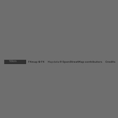
10km
F4map © F4
Map data ©
OpenStreetMap contributors
Credits