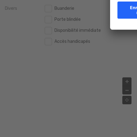
Divers
Buanderie
2.000.000 €
2.000.000 €
Porte blindée
2.500.000 €
2.500.000 €
Disponibilité immédiate
3.000.000 €
3.000.000 €
Accès handicapés
4.000.000 €
4.000.000 €
5.000.000 €
5.000.000 €