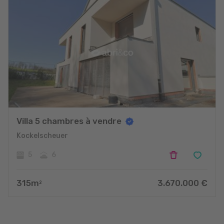
Villa 5 chambres à vendre
Kockelscheuer
5
6
315
m
3.670.000
€
2