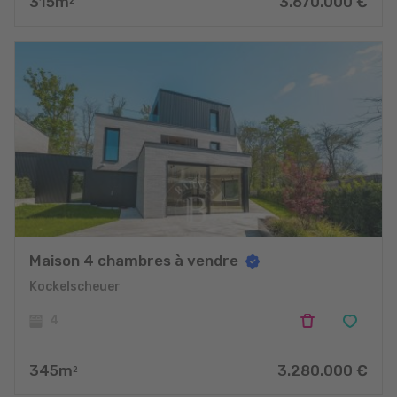
315
m
3.670.000
€
2
Maison 4 chambres à vendre
Kockelscheuer
4
345
m
3.280.000
€
2