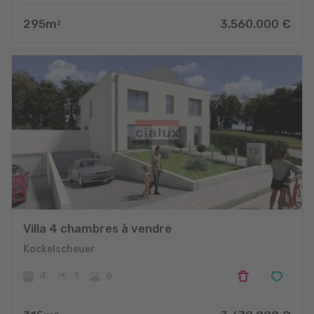
295
m
3.560.000
€
2
Villa 4 chambres à vendre
Kockelscheuer
4
1
6