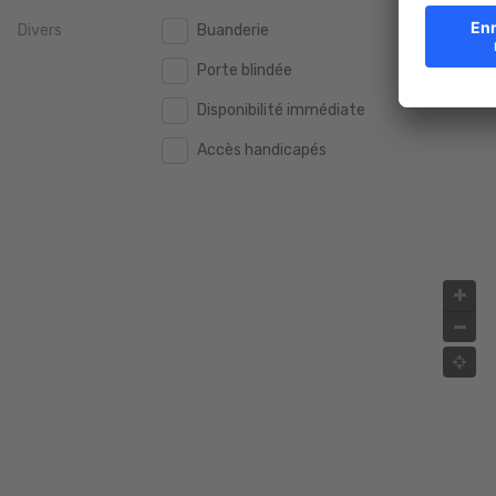
Divers
Buanderie
2.000.000 €
2.000.000 €
Porte blindée
2.500.000 €
2.500.000 €
Disponibilité immédiate
3.000.000 €
3.000.000 €
Accès handicapés
4.000.000 €
4.000.000 €
5.000.000 €
5.000.000 €