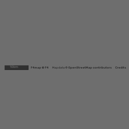
10km
F4map © F4
Map data ©
OpenStreetMap contributors
Credits