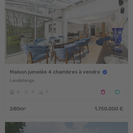
Maison jumelée 4 chambres à vendre
Leudelange
4
4
5
280
m
1.750.000
€
2