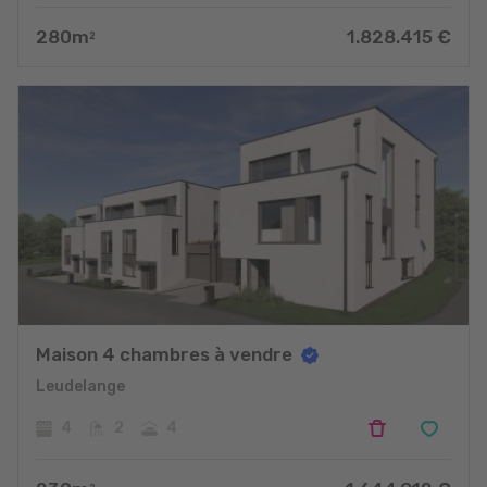
280
m
1.828.415
€
2
Maison 4 chambres à vendre
Leudelange
4
2
4