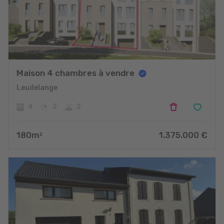
Maison 4 chambres à vendre
Leudelange
4
2
2
180
m
1.375.000
€
2