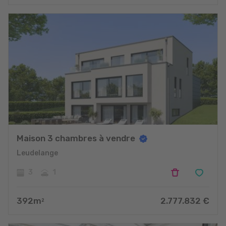
Maison 3 chambres à vendre
Leudelange
3
1
392
m
2.777.832
€
2