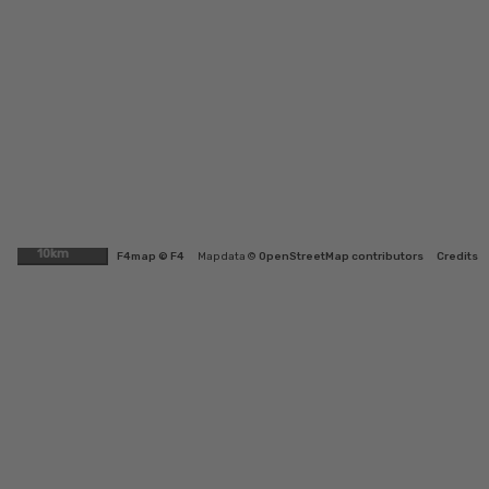
10km
F4map © F4
Map data ©
OpenStreetMap contributors
Credits