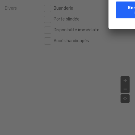
Divers
Buanderie
2.000.000 €
2.000.000 €
Porte blindée
2.500.000 €
2.500.000 €
Disponibilité immédiate
3.000.000 €
3.000.000 €
Accès handicapés
4.000.000 €
4.000.000 €
5.000.000 €
5.000.000 €