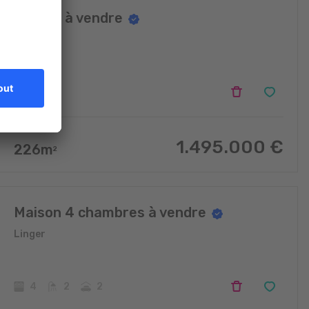
Maison à vendre
Linger
1.495.000
€
226
m
2
Maison 4 chambres à vendre
Linger
4
2
2