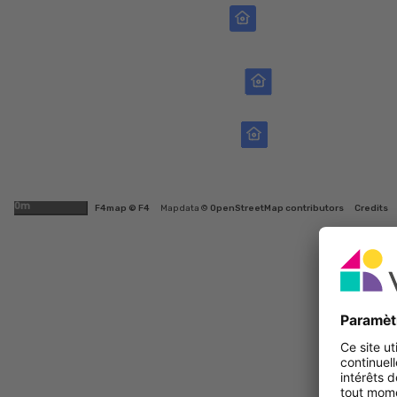
500m
F4map © F4
Map data ©
OpenStreetMap contributors
Credits