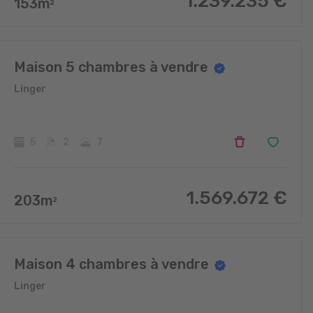
1.239.235
€
153
m
2
Maison 5 chambres à vendre
Linger
5
2
7
1.569.672
€
203
m
2
Maison 4 chambres à vendre
Linger