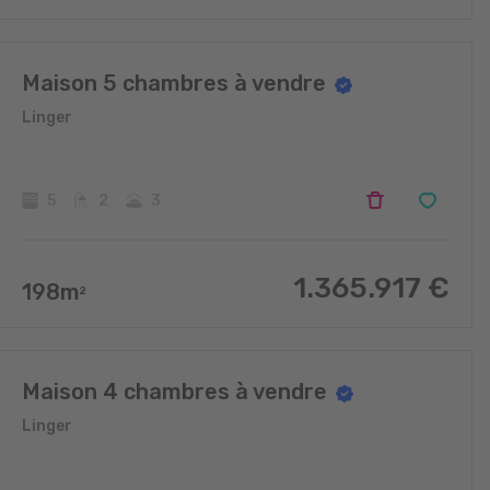
Maison 5 chambres à vendre
Linger
5
2
3
1.365.917
€
198
m
2
Maison 4 chambres à vendre
Linger