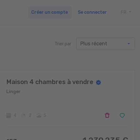
Créer un compte
Se connecter
FR
TOGG
Trier par
Maison 4 chambres à vendre
Linger
4
2
5