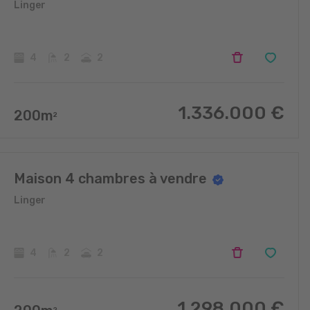
Linger
4
2
2
1.336.000
€
200
m
2
Maison 4 chambres à vendre
Linger
4
2
2
1.298.000
€