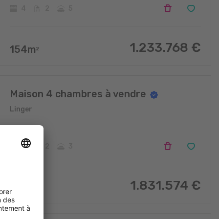
4
2
5
1.233.768
€
154
m
2
Maison 4 chambres à vendre
Linger
4
2
3
1.831.574
€
205
m
2