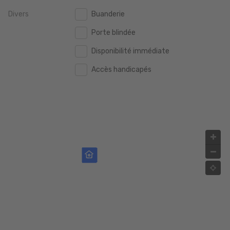
Divers
Buanderie
2.000.000 €
2.000.000 €
Porte blindée
2.500.000 €
2.500.000 €
Disponibilité immédiate
3.000.000 €
3.000.000 €
Accès handicapés
4.000.000 €
4.000.000 €
5.000.000 €
5.000.000 €