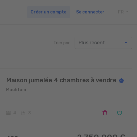
Créer un compte
Se connecter
FR
TOGG
Trier par
Maison jumelée 4 chambres à vendre
Machtum
4
3