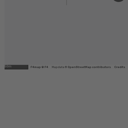
50m
F4map © F4
Map data ©
OpenStreetMap contributors
Credits