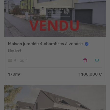
Maison jumelée 4 chambres à vendre
Mertert
4
1
170
m
1.180.000
€
2