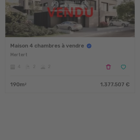
Maison 4 chambres à vendre
Mertert
4
2
2
190
m
1.377.507
€
2