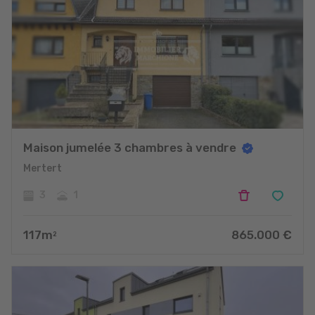
Maison jumelée 3 chambres à vendre
Mertert
3
1
117
m
865.000
€
2