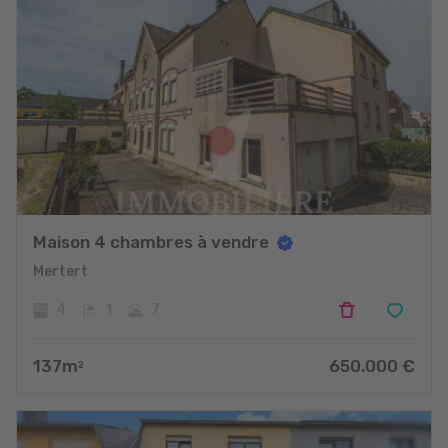
Maison 4 chambres à vendre
Mertert
4
1
7
137
m
650.000
€
2