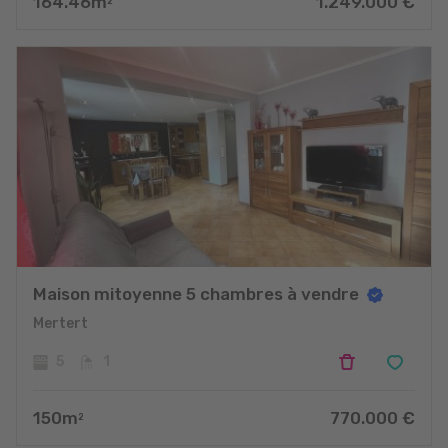
164.46
m
1.249.000
€
2
Maison mitoyenne 5 chambres à vendre
Mertert
5
1
150
m
770.000
€
2