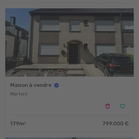
projets
Maison à vendre
Mertert
179
m
799.000
€
2