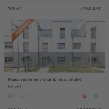
142
m
770.000
€
2
Maison jumelée 5 chambres à vendre
Mertert
5
2