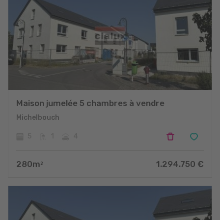
Maison jumelée 5 chambres à vendre
Michelbouch
5
1
4
280
m
1.294.750
€
2