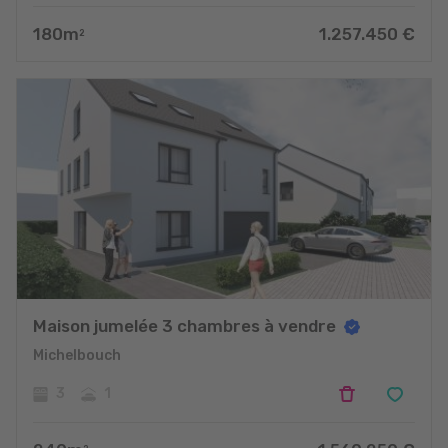
180
m
1.257.450
€
2
Maison jumelée 3 chambres à vendre
Michelbouch
3
1