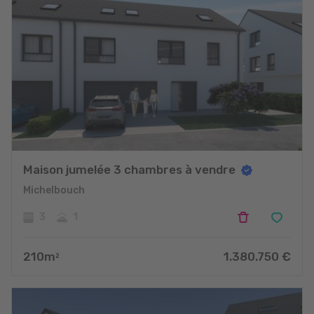
Maison jumelée 3 chambres à vendre
Michelbouch
3
1
210
m
1.380.750
€
2