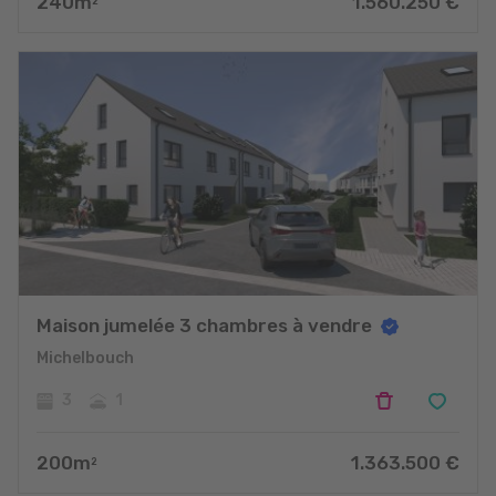
240
m
1.560.250
€
2
Maison jumelée 3 chambres à vendre
Michelbouch
3
1
200
m
1.363.500
€
2