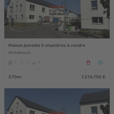
Maison jumelée 5 chambres à vendre
Michelbouch
5
1
4
270
m
1.276.750
€
2