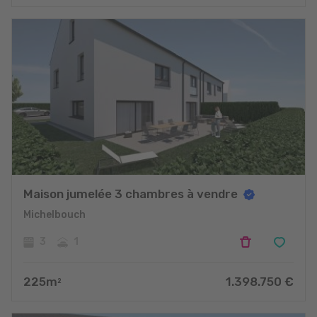
Maison jumelée 3 chambres à vendre
Michelbouch
3
1
225
m
1.398.750
€
2