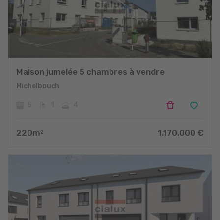
Maison jumelée 5 chambres à vendre
Michelbouch
5
1
4
220
m
1.170.000
€
2