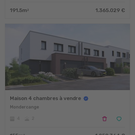
191.5
m
1.365.029
€
2
Maison 4 chambres à vendre
Mondercange
4
2