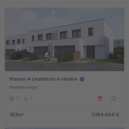
Maison 4 chambres à vendre
Mondercange
4
2
153
m
1.184.064
€
2