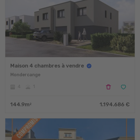
Maison 4 chambres à vendre
Mondercange
4
1
144.9
m
1.194.686
€
2