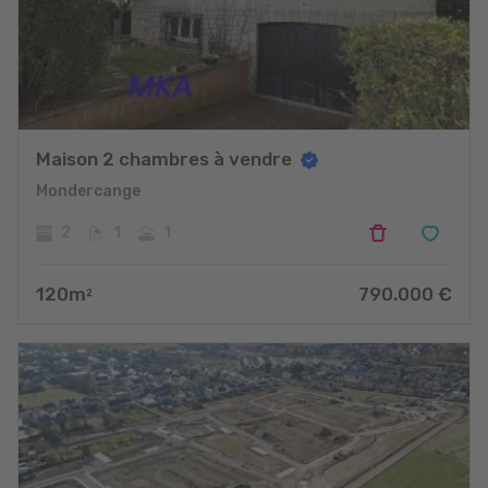
Maison 2 chambres à vendre
Mondercange
2
1
1
120
m
790.000
€
2