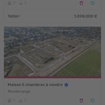
3
2
160
m
1.098.000
€
2
Maison 5 chambres à vendre
Mondercange
5
2