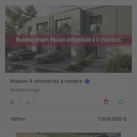
Maison 4 chambres à vendre
Mondercange
4
2
189
m
1.169.000
€
2