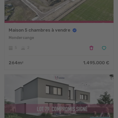
Maison 5 chambres à vendre
Mondercange
5
2
264
m
1.495.000
€
2