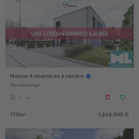
Maison 4 chambres à vendre
Mondercange
4
1
170
m
1.262.000
€
2