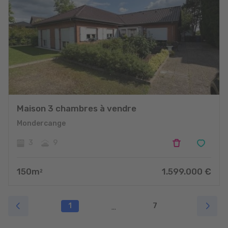
Maison 3 chambres à vendre
Mondercange
3
9
150
m
1.599.000
€
2
1
7
...