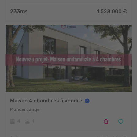
233
m
1.528.000
€
2
Maison 4 chambres à vendre
Mondercange
4
1