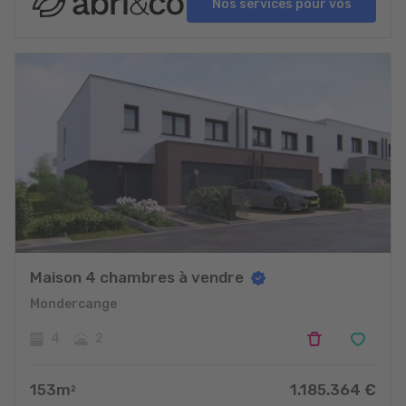
Nos services pour vos
projets
Maison 4 chambres à vendre
Mondercange
4
2
153
m
1.185.364
€
2