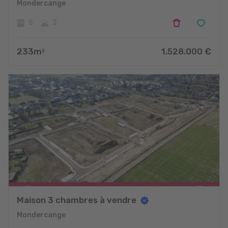
Mondercange
5
2
233
m
1.528.000
€
2
Maison 3 chambres à vendre
Mondercange