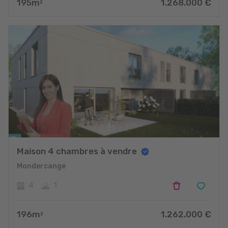
195
m
1.268.000
€
2
Maison 4 chambres à vendre
Mondercange
4
1
196
m
1.262.000
€
2