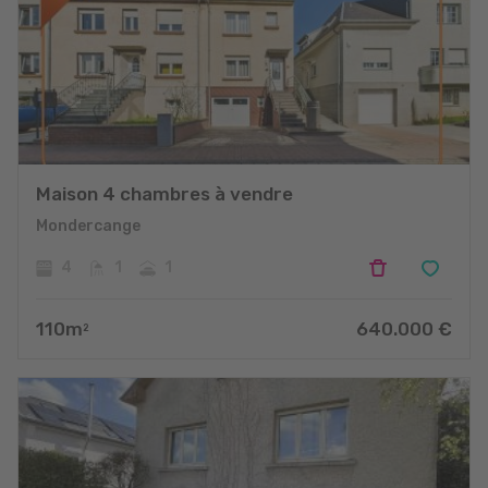
Maison 4 chambres à vendre
Mondercange
4
1
1
110
m
640.000
€
2