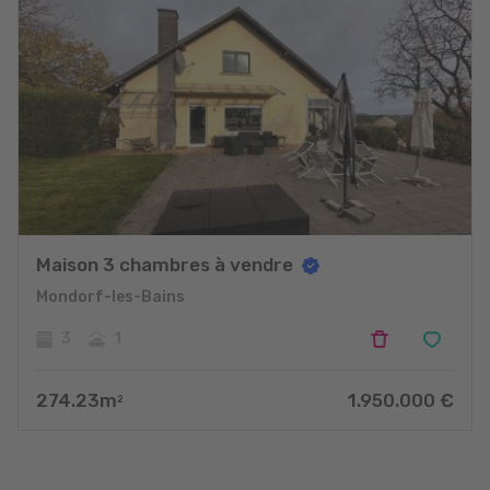
Maison 3 chambres à vendre
Mondorf-les-Bains
3
1
274.23
m
1.950.000
€
2