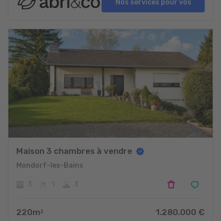
Nos services pour vos
projets
Maison 3 chambres à vendre
Mondorf-les-Bains
3
1
3
220
m
1.280.000
€
2