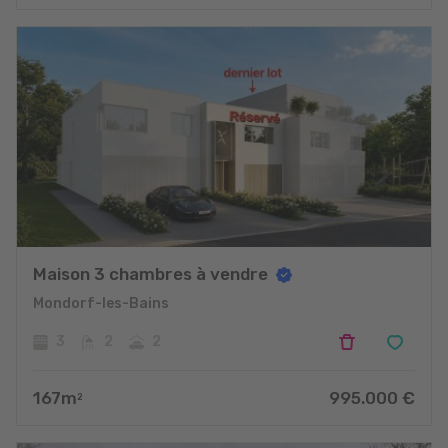
Maison 3 chambres à vendre
Mondorf-les-Bains
3
2
2
167
m
995.000
€
2