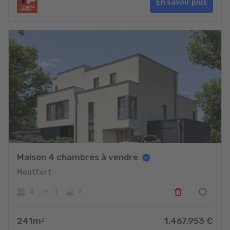
En savoir plus
Maison 4 chambres à vendre
Moutfort
4
1
1
241
m
1.467.953
€
2