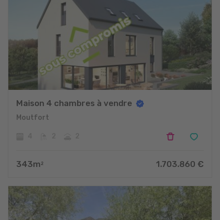
Maison 4 chambres à vendre
Moutfort
4
2
2
343
m
1.703.860
€
2