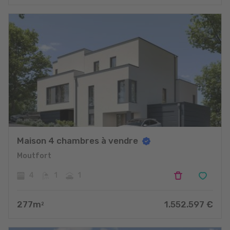
Maison 4 chambres à vendre
Moutfort
4
1
1
277
m
1.552.597
€
2