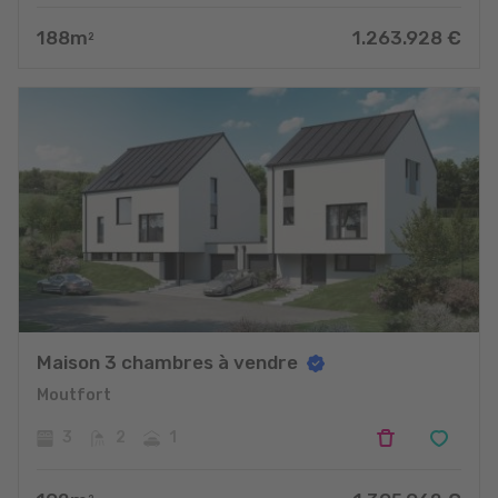
188
m
1.263.928
€
2
Maison 3 chambres à vendre
Moutfort
3
2
1