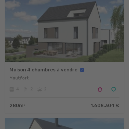
Maison 4 chambres à vendre
Moutfort
4
2
2
280
m
1.608.304
€
2