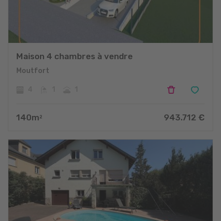
Maison 4 chambres à vendre
Moutfort
4
1
1
140
m
943.712
€
2