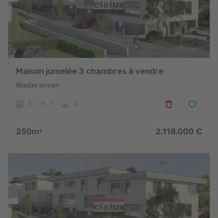
Maison jumelée 3 chambres à vendre
Niederanven
3
1
4
250
m
2.118.000
€
2