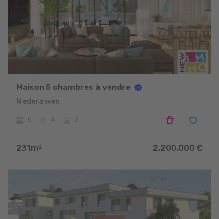
Maison 5 chambres à vendre
Niederanven
5
4
2
231
m
2.200.000
€
2