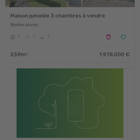
Maison jumelée 3 chambres à vendre
Niederanven
3
1
3
239
m
1.978.000
€
2