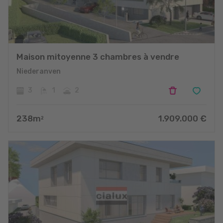
Maison mitoyenne 3 chambres à vendre
Niederanven
3
1
2
238
m
1.909.000
€
2