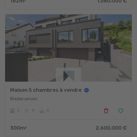
162
m
1.580.000
€
2
Maison 5 chambres à vendre
Niederanven
5
4
6
300
m
2.600.000
€
2