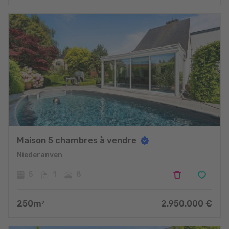
Maison 5 chambres à vendre
Niederanven
5
1
8
250
m
2.950.000
€
2