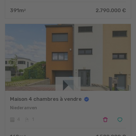
391
m
2.790.000
€
2
Maison 4 chambres à vendre
Niederanven
4
1