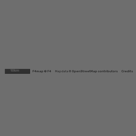
10km
F4map © F4
Map data ©
OpenStreetMap contributors
Credits