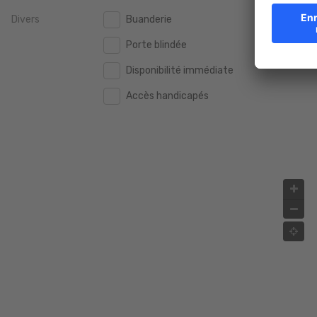
Divers
Buanderie
2.000.000 €
2.000.000 €
Porte blindée
2.500.000 €
2.500.000 €
Disponibilité immédiate
3.000.000 €
3.000.000 €
Accès handicapés
4.000.000 €
4.000.000 €
5.000.000 €
5.000.000 €