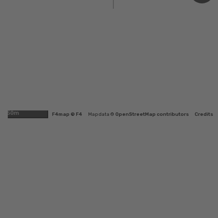
50m
F4map © F4
Map data ©
OpenStreetMap contributors
Credits