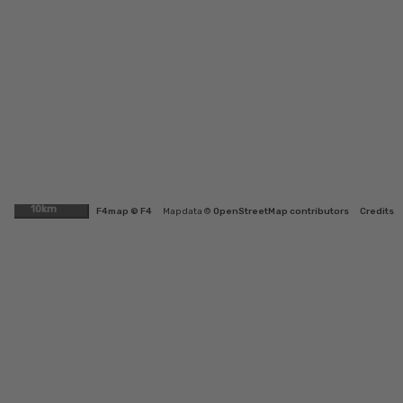
10km
F4map © F4
Map data ©
OpenStreetMap contributors
Credits