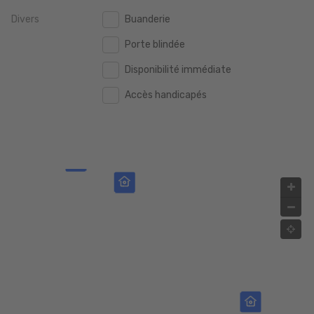
Divers
Buanderie
2.000.000 €
2.000.000 €
Porte blindée
2.500.000 €
2.500.000 €
Disponibilité immédiate
3.000.000 €
3.000.000 €
Accès handicapés
4.000.000 €
4.000.000 €
5.000.000 €
5.000.000 €