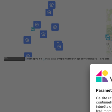
2km
F4map © F4
Map data ©
OpenStreetMap contributors
Credits