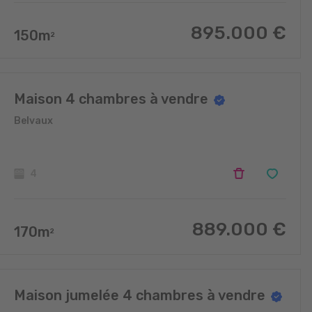
895.000
€
150
m
2
Maison 4 chambres à vendre
Belvaux
4
889.000
€
170
m
2
Maison jumelée 4 chambres à vendre