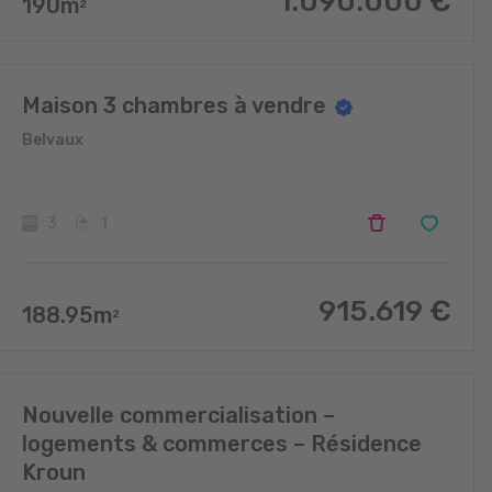
1.090.000
€
190
m
2
Maison 3 chambres à vendre
Belvaux
3
1
915.619
€
188.95
m
2
Nouvelle commercialisation –
logements & commerces – Résidence
Kroun