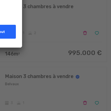
Maison 3 chambres à vendre
Belvaux
3
1
2
995.000
€
146
m
2
Maison 3 chambres à vendre
Belvaux
3
1