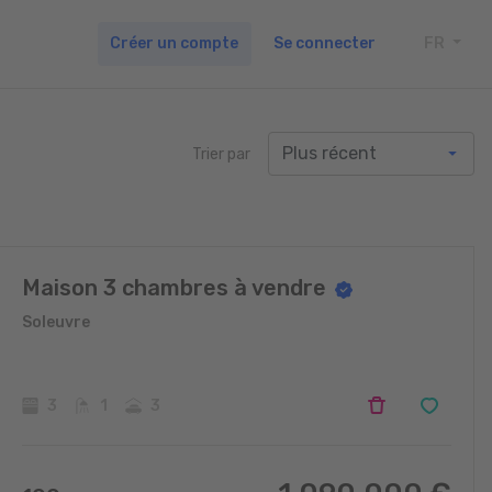
Créer un compte
Se connecter
FR
TOGG
Trier par
Maison 3 chambres à vendre
Soleuvre
3
1
3